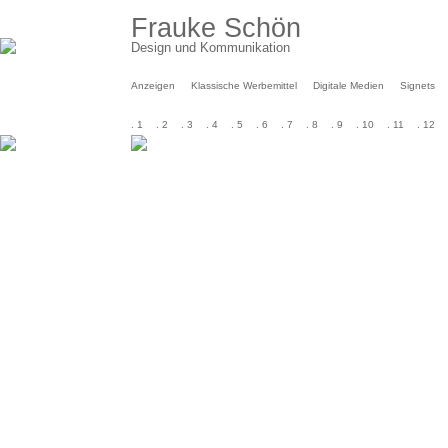
Frauke Schön
Design und Kommunikation
Anzeigen
Klassische Werbemittel
Digitale Medien
Signets
. 1
. 2
. 3
. 4
. 5
. 6
. 7
. 8
. 9
. 10
. 11
. 12