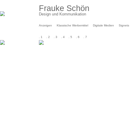
Frauke Schön
Design und Kommunikation
Anzeigen
Klassische Werbemittel
Digitale Medien
Signets
. 1
. 2
. 3
. 4
. 5
. 6
. 7